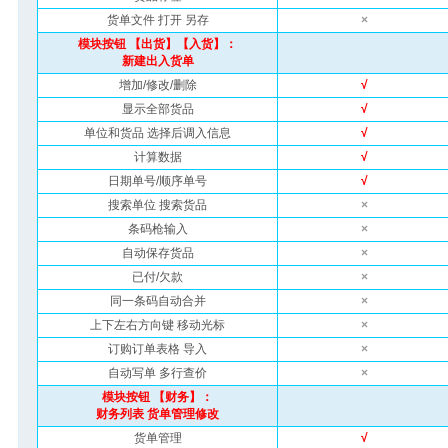
货单文件 打开 另存
×
模块按钮 【出货】【入货】：
新建出入货单
增加/修改/删除
√
显示全部货品
√
单位和货品 选择后调入信息
√
计算数据
√
日期单号/顺序单号
√
搜索单位 搜索货品
×
条码枪输入
×
自动保存货品
×
已付/欠款
×
同一条码自动合并
×
上下左右方向键 移动光标
×
订购订单表格 导入
×
自动写单 多行查价
×
模块按钮 【财务】：
财务列表 货单管理修改
货单管理
√