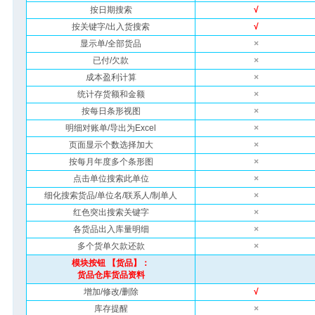
按日期搜索
√
按关键字/出入货搜索
√
显示单/全部货品
×
已付/欠款
×
成本盈利计算
×
统计存货额和金额
×
按每日条形视图
×
明细对账单/导出为Excel
×
页面显示个数选择加大
×
按每月年度多个条形图
×
点击单位搜索此单位
×
细化搜索货品/单位名/联系人/制单人
×
红色突出搜索关键字
×
各货品出入库量明细
×
多个货单欠款还款
×
模块按钮 【货品】：
货品仓库货品资料
增加/修改/删除
√
库存提醒
×