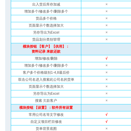
出入货后库存加减
×
增加多个/修改多个/删除多个
×
货品多个价格
×
页面显示个数选择加大
×
另存导出为Excel
×
货品划分类别管理
×
模块按钮 【客户】【供用】：
资料记录 来款还款
增加/修改/删除
√
增加多个/修改多个/删除多个
×
客户多个价格级别1-4,8最后价
×
双击公司名进入搜索此公司名的货单
×
页面显示个数选择加大
×
另存导出为Excel
×
搜索 欠款客户
×
模块按钮 【设置】：软件所有设置
常用公司名等文字修改
√
自定义项目栏目修改
√
货单背景底图
×