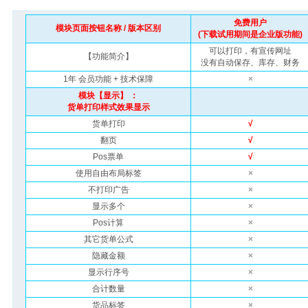
票据模板
免费用户
模块页面按钮名称 / 版本区别
(下载试用期间是企业版功能)
可以打印，有宣传网址
【功能简介】
没有自动保存、库存、财务
1年 会员功能 + 技术保障
×
模块【显示】 ：
货单打印样式效果显示
货单打印
√
翻页
√
Pos票单
√
使用自由布局标签
×
不打印广告
×
显示多个
×
Pos计算
×
其它货单公式
×
隐藏金额
×
显示行序号
×
合计数量
×
货品标签
×